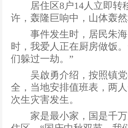
居住区8户14人立即转移。
许，轰隆巨响中，山体轰然
事件发生时，居民朱海的
时，我爱人正在厨房做饭。
们躲过一劫。”
吴啟勇介绍，按照镇党委
全，当地安排值班表，两人
次生灾害发生。
家是最小家，国是千万家