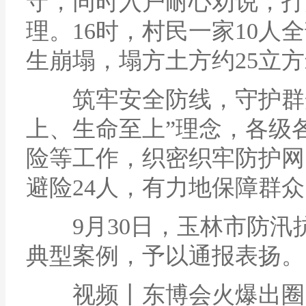
守，同时入户耐心劝说，打
理。16时，村民一家10人
生崩塌，塌方土方约25立
筑牢安全防线，守护群众
上、生命至上”理念，各级
险等工作，织密织牢防护网
避险24人，有力地保障群
9月30日，玉林市防汛
典型案例，予以通报表扬。
视频丨东博会火爆出圈的白