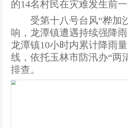
的14名村民在灾难发生前
受第十八号台风“桦加沙”
响，龙潭镇遭遇持续强降雨
龙潭镇10小时内累计降雨量
线，依托玉林市防汛办“两
排查。