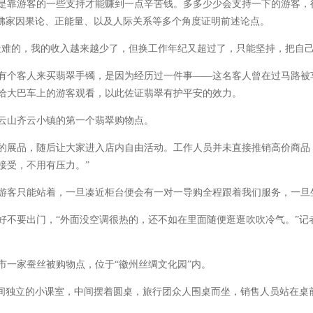
靠游客的一些支持才能赚到一点辛苦钱。多多少少会支持一下的游客，
从佛家因果论、正能量、以及人际关系等多个角度证明前述论点。
难的，我的收入越来越少了，但换工作年纪又超过了，只能坚持，把自己
个客人来买翡翠手镯，是因为经历过一件事——这名客人曾在过马路被
给大巴车上的游客观看，以此佐证翡翠有护平安的效力。
山齐云小镇的第一个翡翠购物点。
品，随后让大家进入店内自由活动。工作人员并未直接推销高价商品，而
接受，不用有压力。”
客只能站着，一旦凑近柜台便会有一对一导购全程跟着我们服务，一旦
要出门，“外面没空调很热的，还不如在里面随便逛逛吹吹冷气。”记者
一家蚕丝被购物点，位于“徽州丝绸文化园”内。
独立的小课室，中间摆着圆桌，旅行团众人围桌而坐，销售人员站在桌前