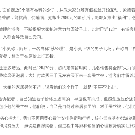
面前摆放5个装有布料的盒子，从教大家分辨真假蚕丝开始互动，紧接着
迭香酸，能抗菌、促睡眠。她报出7980元的原价后，随即又推出“福利”
睡的游客，不断提醒大家把注意力放回被子上。此时已近12时，有游客
，又称会导致自己受罚。
”小吴称，随后，一名自称“苏经理”、是小吴上级的男子到场，声称自己
套餐，相当于在原价上打五折。
多赠品。此时已12时30分，超约定停留时间，几名销售将全部“火力”
番软磨硬泡后，大姐付款买三千元左右买下来一套蚕丝被，游客们才得以
大姐的家属哭笑不得，说看他们这个样子，就是“不买不让走”。
诉记者，自己知道被子价格是虚高的，导游也有抽成，但感觉压压价还
包小包的蚕丝被，他们说，自己是自驾过来后参团的，对于蚕丝被，他们
省心省力”，我们不再用费心费时安排住宿和行程，核心景点基本都游览
和消费压力，虽说是自愿购物，但过程中导游和销售的心理攻势确实让旅