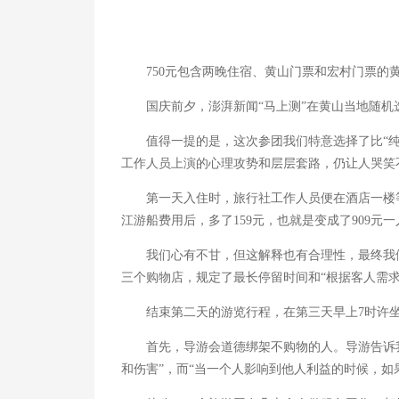
750元包含两晚住宿、黄山门票和宏村门票的
国庆前夕，澎湃新闻“马上测”在黄山当地随机选
值得一提的是，这次参团我们特意选择了比“纯玩
工作人员上演的心理攻势和层层套路，仍让人哭笑
第一天入住时，旅行社工作人员便在酒店一楼等待
江游船费用后，多了159元，也就是变成了909
我们心有不甘，但这解释也有合理性，最终我们
三个购物店，规定了最长停留时间和“根据客人需求
结束第二天的游览行程，在第三天早上7时许坐
首先，导游会道德绑架不购物的人。导游告诉我
和伤害”，而“当一个人影响到他人利益的时候，如