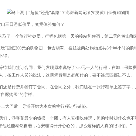
黄山三日游低价团，究竟体验如何？
取了一个旅行社参团，行程包括第一天的接站和住宿，第二天的黄山和
”团低200元的购物团，包含翡翠、蚕丝被两处购物点共3个半小时的购
不得。
我们签订合同，我们发现原本说好了750元一人的行程，在加上保险
元一人，按工作人员的说法，这两笔费用是必须付的，要不连景区都进不去。
还是付费并签订了合同。在合同之外，我们还在一张行程单上签了字，
自愿购买”的字样。
上大巴后，导游开始为本次购物行程进行铺垫。
们，游客花最少的钱报一个团，有人安排吃住玩，但购物时却什么也不买
果他还能泰然自若，心安理得开开心心的，那么这样的人真的很可怕。”