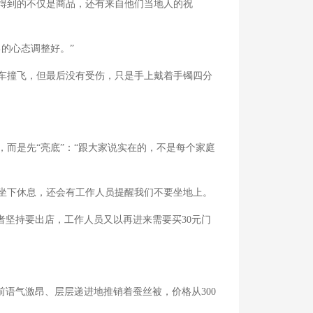
得到的不仅是商品，还有来自他们当地人的祝
的心态调整好。”
车撞飞，但最后没有受伤，只是手上戴着手镯四分
是先“亮底”：“跟大家说实在的，不是每个家庭
坐下休息，还会有工作人员提醒我们不要坐地上。
坚持要出店，工作人员又以再进来需要买30元门
语气激昂、层层递进地推销着蚕丝被，价格从300