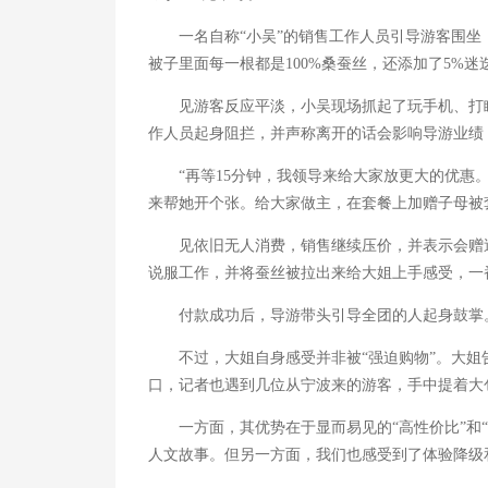
一名自称“小吴”的销售工作人员引导游客围坐，
被子里面每一根都是100%桑蚕丝，还添加了5%迷
见游客反应平淡，小吴现场抓起了玩手机、打瞌
作人员起身阻拦，并声称离开的话会影响导游业绩
“再等15分钟，我领导来给大家放更大的优惠。
来帮她开个张。给大家做主，在套餐上加赠子母被
见依旧无人消费，销售继续压价，并表示会赠送更
说服工作，并将蚕丝被拉出来给大姐上手感受，一
付款成功后，导游带头引导全团的人起身鼓掌。
不过，大姐自身感受并非被“强迫购物”。大姐告
口，记者也遇到几位从宁波来的游客，手中提着大
一方面，其优势在于显而易见的“高性价比”和“
人文故事。但另一方面，我们也感受到了体验降级