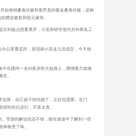
开始推销桑蚕丝被和更昂贵的黄金桑蚕丝被，还称
，包括赠送被套和状元被等。
提出到饭点想要离开，小吴和研学室内另外两名工
在办公室看监控，发现就小吴这儿没成交，今天他
集中在团内一名60多岁的大姐身上，围绕着大姐做
离开。
算划算，自己孩子快结婚了，正好也需要。在门
觉得性价比还行，不算太贵。
到，导游的解说也还不错，能在旅途中了解到一些
游体验变了味。