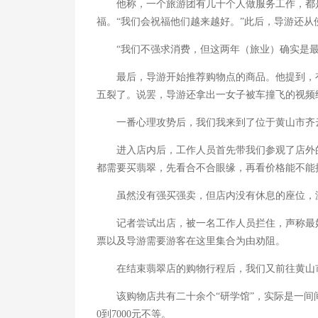
他称，一个旅游团有几十个人做服务工作，都是
福。“我们会祝福他们越来越好。”此后，导游还
“我们不强求消费，但这两年（旅业）确实是最
最后，导游开始推荐购物点的商品。他提到，有
五裂了。说罢，导游还拿出一女子被车撞飞的视频
一番心理攻势后，我们我来到了位于黄山市齐云
进入店内后，工作人员首先带我们参观了店外的展
都需要买翡翠，先看合不合眼缘，再看价格能不能
虽然没有强买强卖，但店内没有休息的座位，游
记者尝试出店，被一名工作人员拦住，声称最好不
票以及导游需要游客在这里集合为由劝阻。
在结束翡翠店的购物行程后，我们又前往黄山市
该购物店共有二十余个“研学馆”，实际是一间间
0到7000元不等。