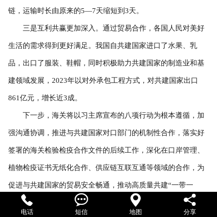
链，运输时长由原来的5—7天缩短到3天。
三是互利共赢更加深入。通过贸易合作，各国人民对美好
生活的需求得到更好满足。我国自共建国家进口了水果、乳
品，出口了服装、鞋帽，同时积极助力共建国家的制造业和基
建领域发展，2023年以对外承包工程方式，对共建国家出口
861亿元，增长近3成。
下一步，海关将以习主席宣布的八项行动为根本遵循，加
强沟通协调，推进与共建国家对口部门的机制性合作，落实好
签署的海关检验检疫合作文件的后续工作，深化在口岸管理、
植物检疫证书无纸化合作、供应链互联互通等领域的合作，为
促进与共建国家的贸易安全畅通，推动高质量共建“一带一




路”行稳致远作出海关贡献。
电话
短信
地图
分享