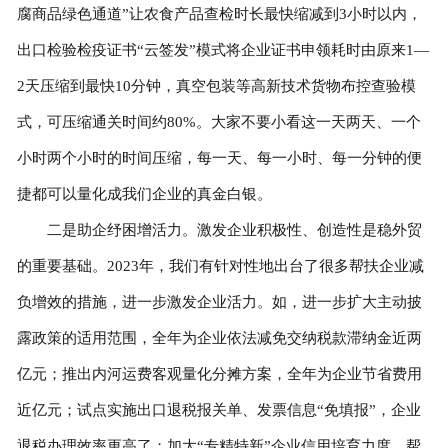
腐商品绿色通道”让农食产品查检时长最快缩减到3小时以内，
出口检验检疫证书“云签发”模式将企业证书申领耗时由原来1—
2天压缩到最快10分钟，真空包装等高新技术货物布控查验模
式，可压缩通关时间约80%。大家不要小看这一天两天、一个
小时两个小时的时间压缩，每一天、每一小时、每一分钟的便
捷都可以量化成我们企业的真金白银。
二是助企纾困增活力。激发企业积极性、创造性是稳外贸
的重要基础。2023年，我们有针对性地出台了很多帮扶企业减
负增效的措施，进一步激发企业活力。如，进一步扩大主动披
露政策的适用范围，全年为企业依法减免交纳税款滞纳金近两
亿元；推出内河运费客观量化分摊方案，全年为企业节省费用
近亿元；试点实施出口退税报关单、发票信息“免填报”，企业
退税办理效率更高了；加大“专精特新”企业信用培育力度，帮